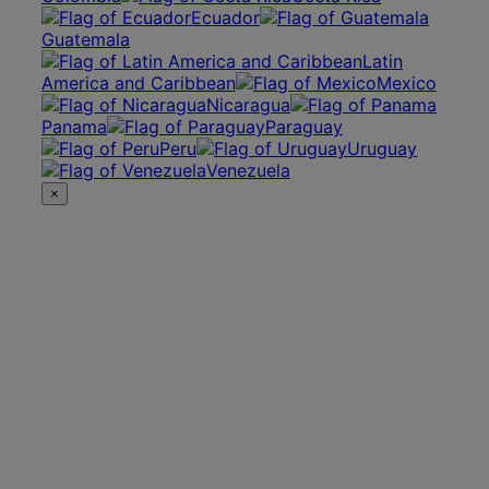
Ecuador
Guatemala
Latin
America and Caribbean
Mexico
Nicaragua
Panama
Paraguay
Peru
Uruguay
Venezuela
×