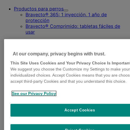
Productos para perros
Toggle
Bravecto® 365: 1 inyección, 1 año de
Submenu
protección
for
Bravecto® Comprimido: tabletas fáciles de
Productos
para
usar
perros
At our company, privacy begins with trust.
This Site Uses Cookies and Your Privacy Choice Is Importan
We suggest you choose the Customize my Settings to make your
individualized choices. Accept Cookies means that you are choos
accept third-party Cookies and that you understand this choice.
Productos para gatos
Toggle
Bravecto® Spot On: solución tópica para
Submenu
See our Privacy Policy
gatos
for
Bravecto® Plus: protección contra parásitos
Productos
para
externos e internos
gatos
Accept Cookies