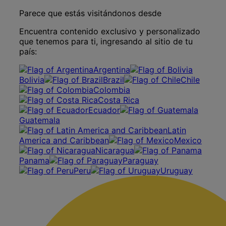
Parece que estás visitándonos desde
Encuentra contenido exclusivo y personalizado
que tenemos para ti, ingresando al sitio de tu
país:
Argentina
Bolivia
Brazil
Chile
Colombia
Costa Rica
Ecuador
Guatemala
Latin
America and Caribbean
Mexico
Nicaragua
Panama
Paraguay
Peru
Uruguay