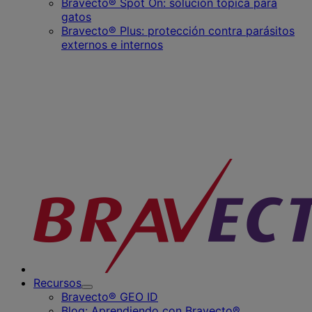
Bravecto® Spot On: solución tópica para
Submenu
gatos
for
Bravecto® Plus: protección contra parásitos
Productos
para
externos e internos
gatos
Recursos
Toggle
Bravecto® GEO ID
Submenu
Blog: Aprendiendo con Bravecto®