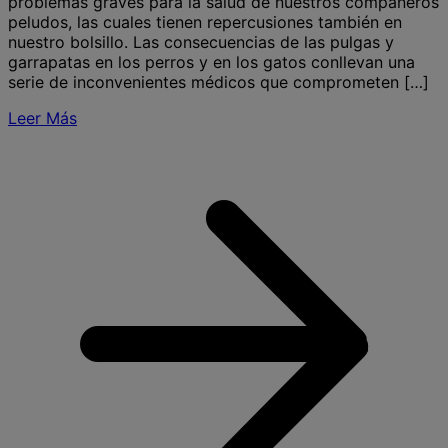
problemas graves para la salud de nuestros compañeros
peludos, las cuales tienen repercusiones también en
nuestro bolsillo. Las consecuencias de las pulgas y
garrapatas en los perros y en los gatos conllevan una
serie de inconvenientes médicos que comprometen […]
Leer Más
S
C
l
p
y
g
e
p
y
g