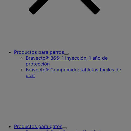
Productos para perros
Toggle
Bravecto® 365: 1 inyección, 1 año de
Submenu
protección
for
Bravecto® Comprimido: tabletas fáciles de
Productos
para
usar
perros
Productos para gatos
Toggle