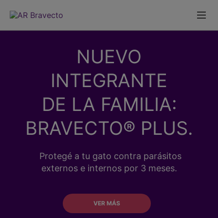
Skip
Skip
to
to
Prima
Content
Footer
Menu
NUEVO
INTEGRANTE
DE LA FAMILIA:
BRAVECTO® PLUS.
Protegé a tu gato contra parásitos
externos e internos por 3 meses.
VER MÁS